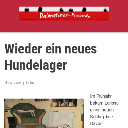
Direkt
zum
Inhalt
Wieder ein neues
Hundelager
18 years ago
By
Susi
Im Frühjahr
bekam Larissa
einen neuen
Schlafplatz.
Davon