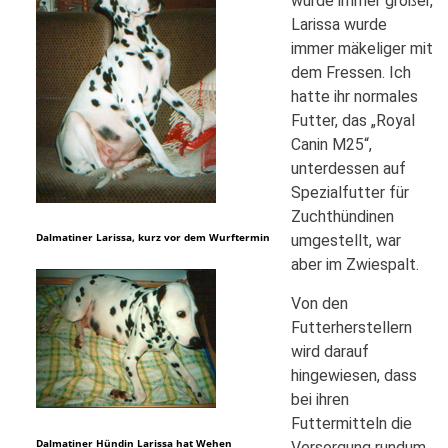
wurde immer größer,
Larissa wurde
immer mäkeliger mit
dem Fressen. Ich
hatte ihr normales
Futter, das „Royal
Canin M25“,
unterdessen auf
Spezialfutter für
Zuchthündinen
Dalmatiner Larissa, kurz vor dem Wurftermin
umgestellt, war
aber im Zwiespalt.
Von den
Futterherstellern
wird darauf
hingewiesen, dass
bei ihren
Futtermitteln die
Dalmatiner Hündin Larissa hat Wehen
Versorgung rundum